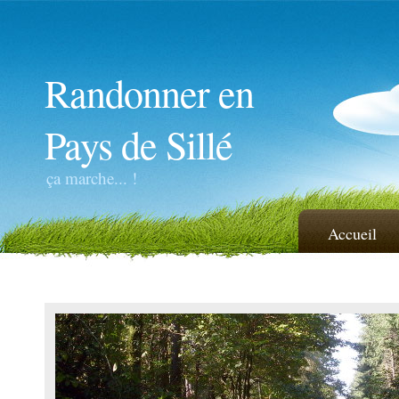
Randonner en
Pays de Sillé
ça marche... !
Accueil