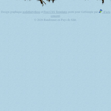
Design graphique
nodethirtythree
et
Free CSS Templates
porté pour GetSimple par
iFacta
concept
.
© 2026 Randonner en Pays de Sillé.