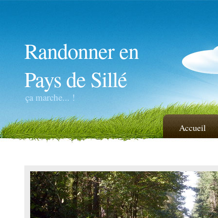
Randonner en
Pays de Sillé
ça marche... !
Accueil