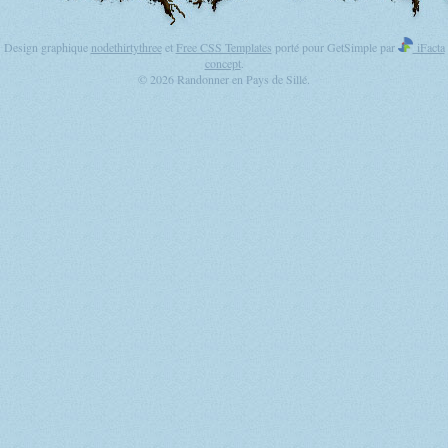
Design graphique
nodethirtythree
et
Free CSS Templates
porté pour GetSimple par
iFacta
concept
.
© 2026 Randonner en Pays de Sillé.