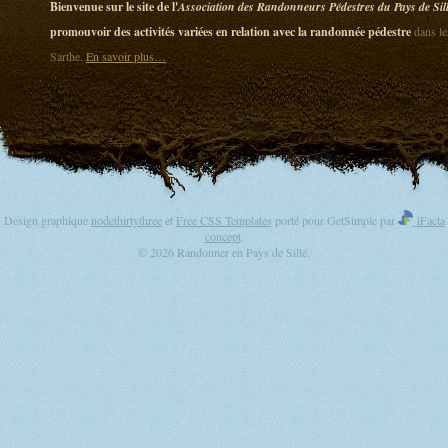
Bienvenue sur le site de l'
Association des Randonneurs Pédestres du Pays de Sil
promouvoir des activités variées en relation avec la randonnée pédestre
dans le
Sarthe.
En savoir plus…
Design graphique
nodethirtythree
et
Free CSS Templates
porté pour GetSimple par
iFacta
concept
.
© 2026 Randonner en Pays de Sillé.