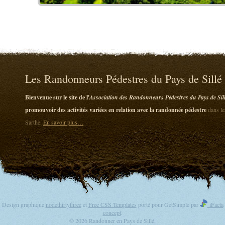
Les Randonneurs Pédestres du Pays de Sillé
Bienvenue sur le site de l'
Association des Randonneurs Pédestres du Pays de Sil
promouvoir des activités variées en relation avec la randonnée pédestre
dans le
Sarthe.
En savoir plus…
Design graphique
nodethirtythree
et
Free CSS Templates
porté pour GetSimple par
iFacta
concept
.
© 2026 Randonner en Pays de Sillé.