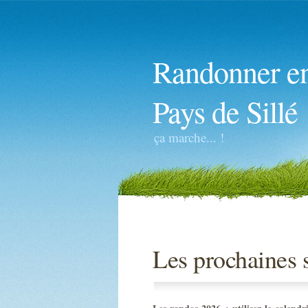
Randonner e
Pays de Sillé
ça marche... !
Les prochaines s