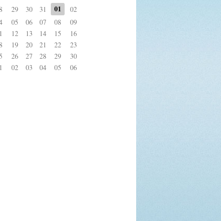
01
8
29
30
31
02
4
05
06
07
08
09
1
12
13
14
15
16
8
19
20
21
22
23
5
26
27
28
29
30
1
02
03
04
05
06