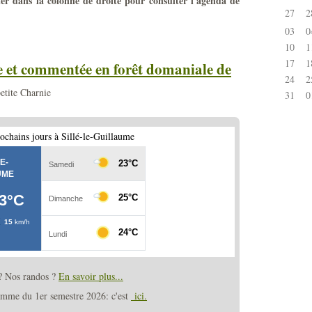
rier dans la colonne de droite pour consulter l'agenda de
27
2
03
0
10
1
17
1
et commentée en forêt domaniale de
24
2
petite Charnie
31
0
ochains jours à Sillé-le-Guillaume
 ? Nos randos ?
En savoir plus...
amme du 1er semestre 2026: c'est
ici.