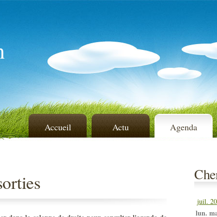
n
Accueil
Actu
Agenda
Cher
orties
juil. 2
lun.
ma