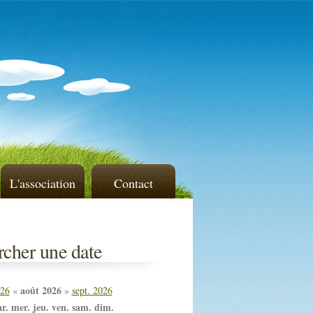
L'association
Contact
cher une date
août 2026
026
«
»
sept. 2026
r.
mer.
jeu.
ven.
sam.
dim.