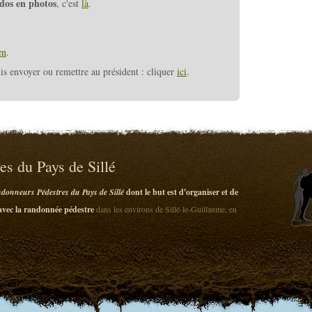
ndos en photos
, c'est
là
.
en
.
uis envoyer ou remettre au président : cliquer
ici
.
s du Pays de Sillé
donneurs Pédestres du Pays de Sillé
dont le but est d'organiser et de
 avec la randonnée pédestre
dans les environs de Sillé-le-Guillaume, en