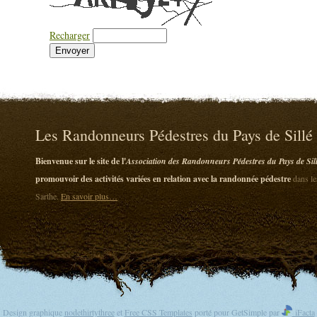
Recharger
Les Randonneurs Pédestres du Pays de Sillé
Bienvenue sur le site de l'
Association des Randonneurs Pédestres du Pays de Sil
promouvoir des activités variées en relation avec la randonnée pédestre
dans le
Sarthe.
En savoir plus…
Design graphique
nodethirtythree
et
Free CSS Templates
porté pour GetSimple par
iFacta