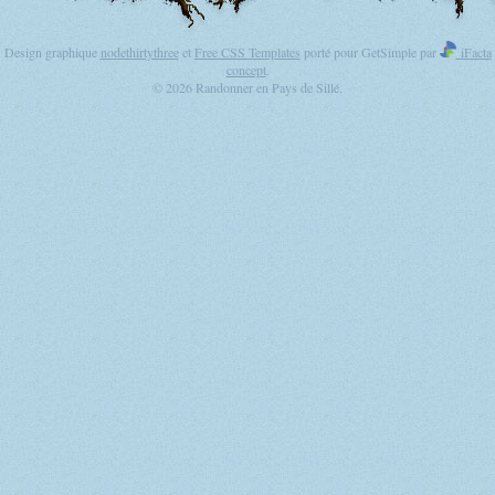
Design graphique
nodethirtythree
et
Free CSS Templates
porté pour GetSimple par
iFacta
concept
.
© 2026 Randonner en Pays de Sillé.