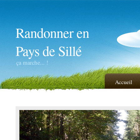
Randonner en
Pays de Sillé
ça marche... !
Accueil