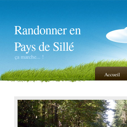
Randonner en
Pays de Sillé
ça marche... !
Accueil