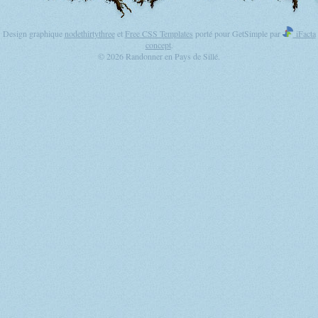
Design graphique
nodethirtythree
et
Free CSS Templates
porté pour GetSimple par
iFacta
concept
.
© 2026 Randonner en Pays de Sillé.