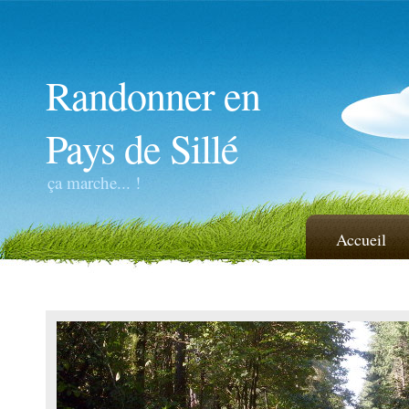
Randonner en
Pays de Sillé
ça marche... !
Accueil