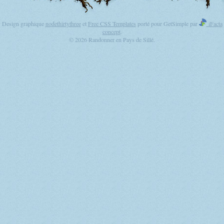
Design graphique
nodethirtythree
et
Free CSS Templates
porté pour GetSimple par
iFacta
concept
.
© 2026 Randonner en Pays de Sillé.