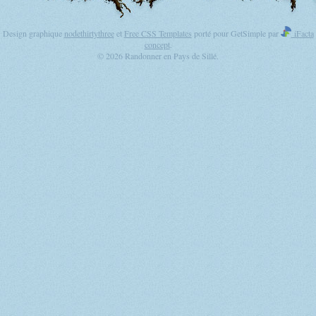
Design graphique
nodethirtythree
et
Free CSS Templates
porté pour GetSimple par
iFacta
concept
.
© 2026 Randonner en Pays de Sillé.