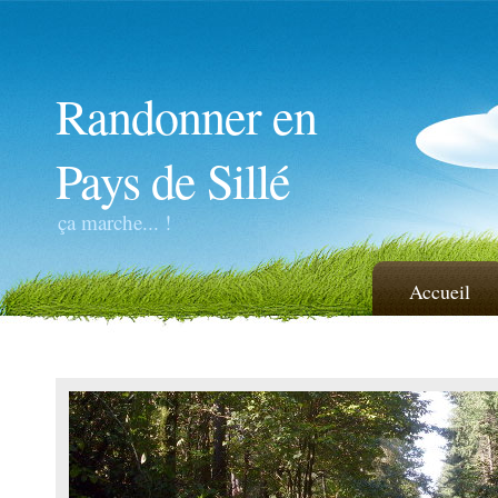
Randonner en
Pays de Sillé
ça marche... !
Accueil