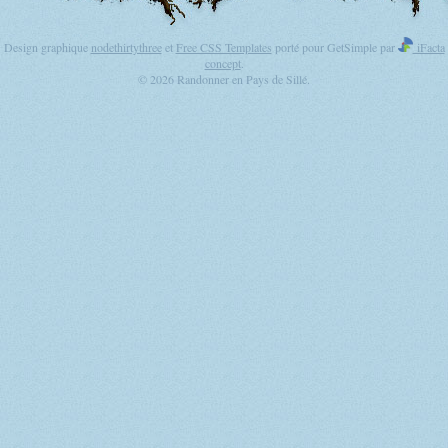
Design graphique
nodethirtythree
et
Free CSS Templates
porté pour GetSimple par
iFacta
concept
.
© 2026 Randonner en Pays de Sillé.