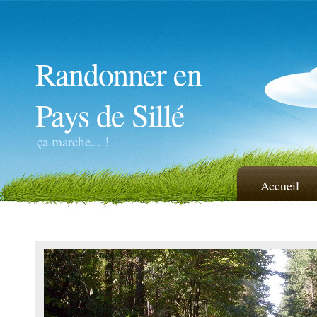
Randonner en
Pays de Sillé
ça marche... !
Accueil