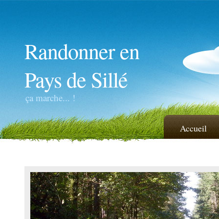
Randonner en
Pays de Sillé
ça marche... !
Accueil