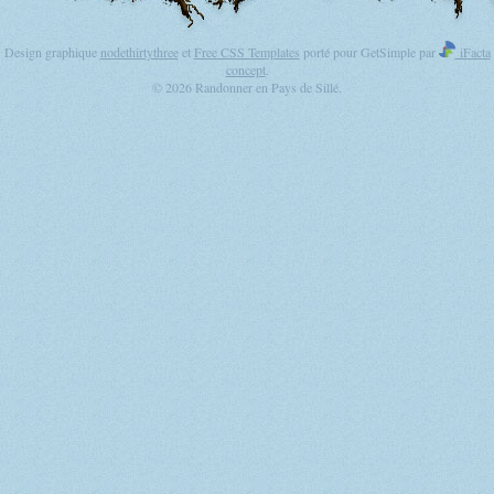
Design graphique
nodethirtythree
et
Free CSS Templates
porté pour GetSimple par
iFacta
concept
.
© 2026 Randonner en Pays de Sillé.