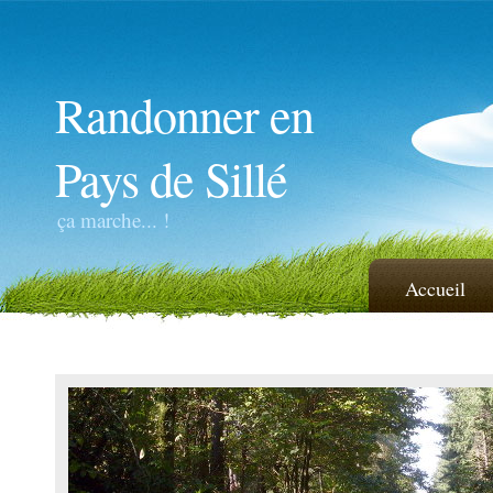
Randonner en
Pays de Sillé
ça marche... !
Accueil