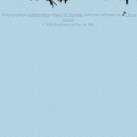
Design graphique
nodethirtythree
et
Free CSS Templates
porté pour GetSimple par
iFacta
concept
.
© 2026 Randonner en Pays de Sillé.