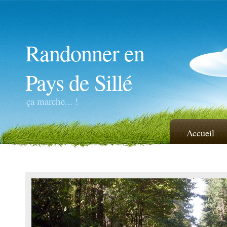
Randonner en
Pays de Sillé
ça marche... !
Accueil