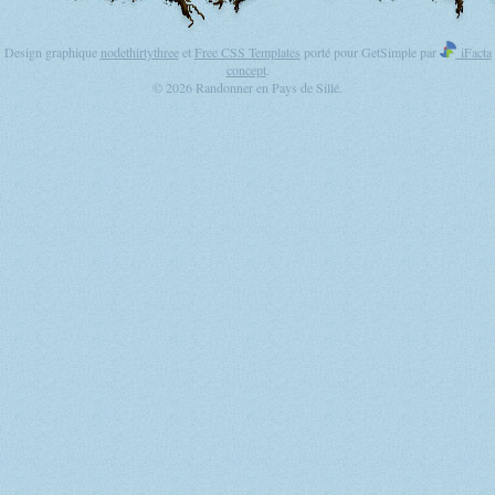
Design graphique
nodethirtythree
et
Free CSS Templates
porté pour GetSimple par
iFacta
concept
.
© 2026 Randonner en Pays de Sillé.