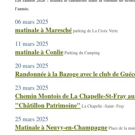
Les randos 2026 : utilisez le calendrier dans la colonne de droi
l'année.
06 mars 2025
matinale à Maresché
parking de La Croix Verte
11 mars 2025
matinale à Conlie
Parking du Camping
20 mars 2025
Randonnée à la Bazoge avec le club de Guéc
23 mars 2025
Chemin Montois de La Chapelle-St-Fray au
"Châtillon Patrimoine"
La Chapelle -Saint- Fray
25 mars 2025
Matinale à Neuvy-en-Champagne
Place de la ma