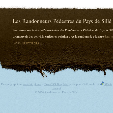
Les Randonneurs Pédestres du Pays de Sillé
Bienvenue sur le site de l'
Association des Randonneurs Pédestres du Pays de Sil
promouvoir des activités variées en relation avec la randonnée pédestre
dans le
Sarthe.
En savoir plus…
Design graphique
nodethirtythree
et
Free CSS Templates
porté pour GetSimple par
iFacta
concept
.
© 2026 Randonner en Pays de Sillé.